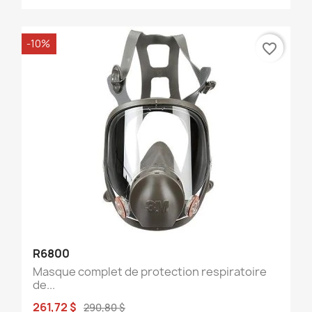
-10%
favorite_border
R6800
Masque complet de protection respiratoire
de...
261,72 $
290,80 $