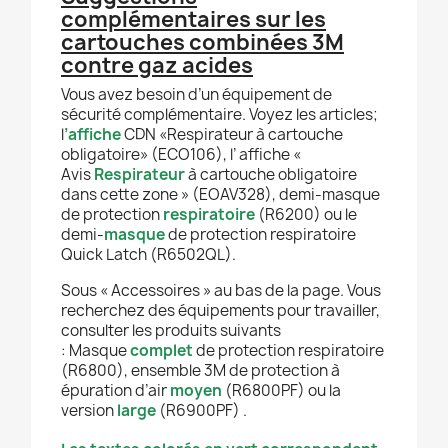
complémentaires sur les
cartouches combinées 3M
contre gaz acides
Vous avez besoin d’un équipement de
sécurité complémentaire. Voyez les articles;
l
’affiche
CDN «Respirateur à cartouche
obligatoire» (ECO106), l’ affiche «
Avis
Respirateur
à cartouche obligatoire
dans cette zone » (EOAV328), demi-masque
de protection
respiratoire
(R6200) ou le
demi-
masque
de protection respiratoire
Quick Latch (R6502QL).
Sous « Accessoires » au bas de la page. Vous
recherchez des équipements pour travailler,
consulter les produits suivants
: Masque
complet
de protection respiratoire
(R6800), ensemble 3M de protection à
épuration d’air
moyen
(R6800PF) ou la
version
large
(R6900PF) .