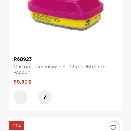
R60923
Cartouche combinée 60923 de 3M contre
vapeur...
50,80 $
compare_arrows
-10%
favorite_border