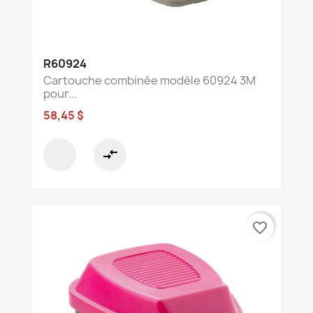
R60924
Cartouche combinée modèle 60924 3M
pour...
58,45 $
compare_arrows
favorite_border