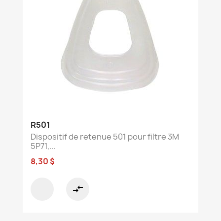
R501
Dispositif de retenue 501 pour filtre 3M
5P71,...
8,30 $
compare_arrows