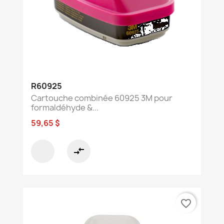
R60925
Cartouche combinée 60925 3M pour
formaldéhyde &...
59,65 $
compare_arrows
favorite_border