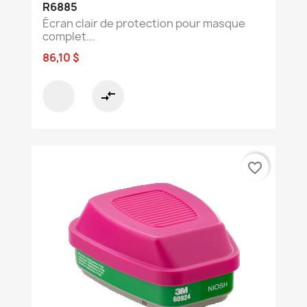
R6885
Écran clair de protection pour masque
complet...
86,10 $
compare_arrows
favorite_border