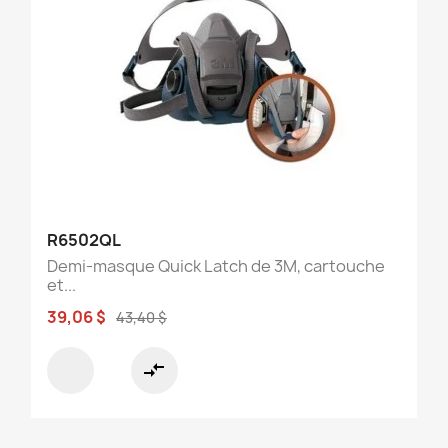
R6502QL
Demi-masque Quick Latch de 3M, cartouche
et...
39,06 $
43,40 $
compare_arrows