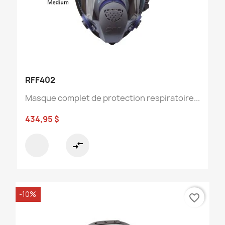
RFF402
Masque complet de protection respiratoire...
434,95 $
compare_arrows
-10%
favorite_border