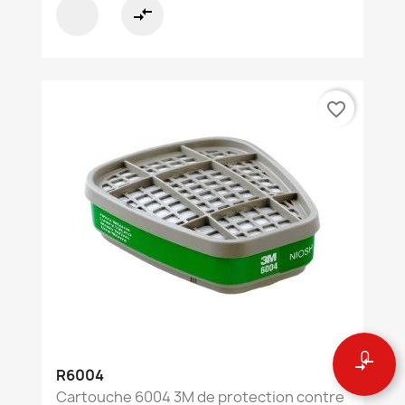
compare_arrows
favorite_border
0
compare_arrows
R6004
Cartouche 6004 3M de protection contre