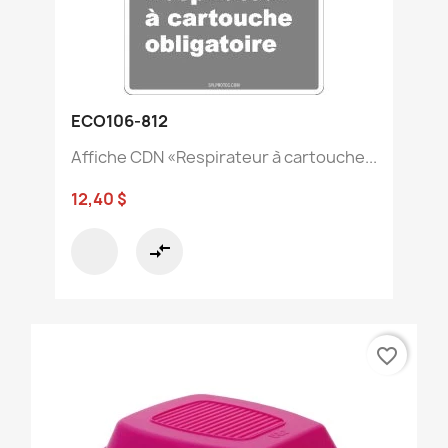
ECO106-812
Affiche CDN «Respirateur à cartouche...
12,40 $
compare_arrows
favorite_border