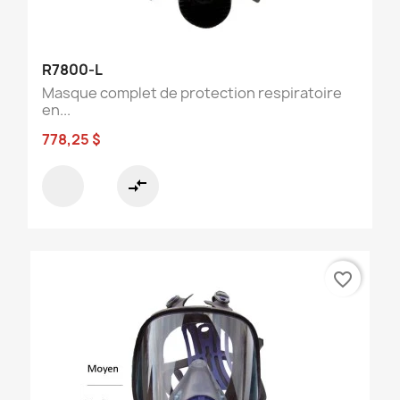
R7800-L
Masque complet de protection respiratoire
en...
778,25 $
compare_arrows
favorite_border