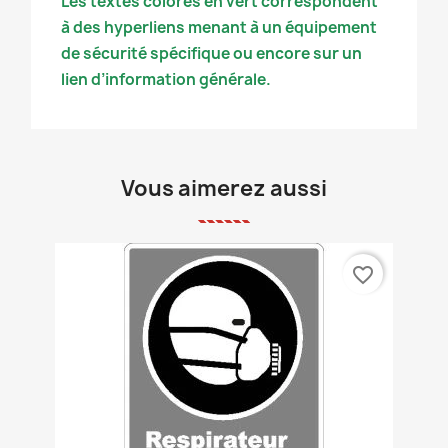
Les textes colorés en vert correspondent
à des hyperliens menant à un équipement
de sécurité spécifique ou encore sur un
lien d’information générale.
Vous aimerez aussi
favorite_border