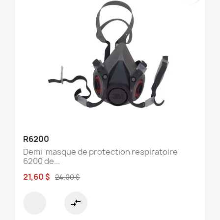
R6200
Demi-masque de protection respiratoire
6200 de...
21,60 $
24,00 $
compare_arrows