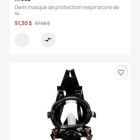
Demi masque de protection respiratoire de
la...
51,30 $
57,00 $
compare_arrows
favorite_border