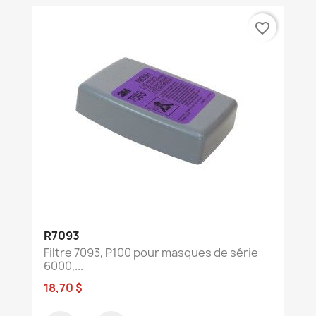
favorite_border
R7093
Filtre 7093, P100 pour masques de série
6000,...
18,70 $