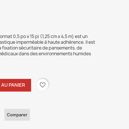
ormat 0,
5 po x 15 pi (1,
25 cm x 4,
5 m) est un
astique imperméable à haute adhérence.
Il est
a fixation sécuritaire de pansements,
de
 médicaux dans des environnements humides
favorite_border
 AU PANIER
Comparer