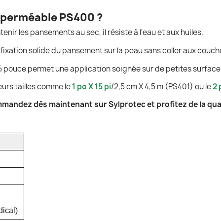
imperméable PS400 ?
nir les pansements au sec, il résiste à l'eau et aux huiles.
fixation solide du pansement sur la peau sans coller aux couch
5 pouce permet une application soignée sur de petites surface
urs tailles comme le
1 po X 15 pi
/2,5 cm X 4,5 m (PS401) ou le
2 
mandez dès maintenant sur Sylprotec et profitez de la qual
ical)