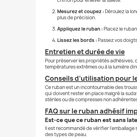
chiffon pour enlever la saleté.
Mesurez et coupez :
Déroulez la lon
plus de précision.
Appliquez le ruban :
Placez le ruban
Lissez les bords :
Passez vos doigts 
Entretien et durée de vie
Pour préserver les propriétés adhésives, 
températures extrêmes ou à la lumière direc
Conseils d’utilisation pour 
Ce ruban est un incontournable des trouss
qui doivent rester en place malgré la sud
stériles ou de compresses non adhérentes T
FAQ sur le ruban adhésif i
Est-ce que ce ruban est sans late
Il est recommandé de vérifier l'emballage
des types de peau.