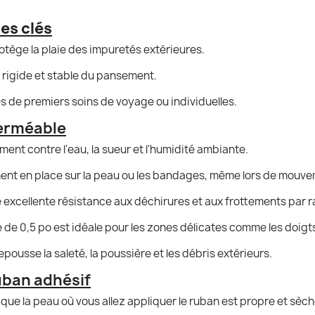
es clés
otège la plaie des impuretés extérieures.
 rigide et stable du pansement.
es de premiers soins de voyage ou individuelles.
perméable
ment contre l'eau, la sueur et l'humidité ambiante.
nt en place sur la peau ou les bandages, même lors de mouve
 excellente résistance aux déchirures et aux frottements par 
 de 0,5 po est idéale pour les zones délicates comme les doigts, l
epousse la saleté, la poussière et les débris extérieurs.
uban adhésif
ue la peau où vous allez appliquer le ruban est propre et sèch