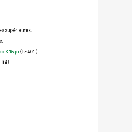
es supérieures.
s.
po X 15 pi
(PS402).
ité!