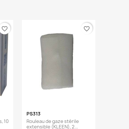
favorite_border
favorite_border
Aperçu rapide

PS313
, 10
Rouleau de gaze stérile
extensible (KLEEN), 2...