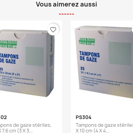
Vous aimerez aussi
favorite_border
Aperçu rapide
Aperçu rapide


302
PS304
pons de gaze stériles,
Tampons de gaze stériles
X 7.6 cm (3 X 3...
X 10 cm (4 X 4...