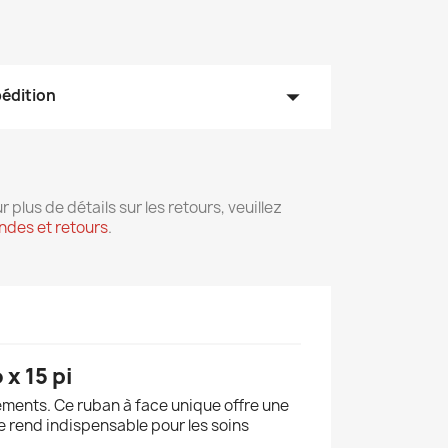
arrow_drop_down
pédition
r plus de détails sur les retours, veuillez
des et retours
.
x 15 pi
sements. Ce ruban à face unique offre une
le rend indispensable pour les soins