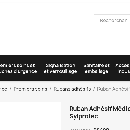
emiers soins et
Signalisation
Sanitaire et
Acces
uches d'urgence
et verrouillage
emballage
indus
ence
Premiers soins
Rubans adhésifs
Ruban Adhésif
Ruban Adhésif Médic
Sylprotec
PS400