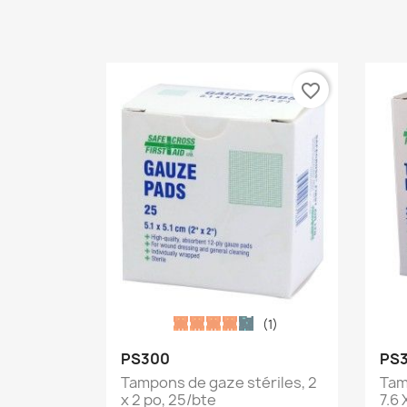
favorite_border
(1)
Aperçu rapide

PS300
PS
Tampons de gaze stériles, 2
Tam
x 2 po, 25/bte
7.6 