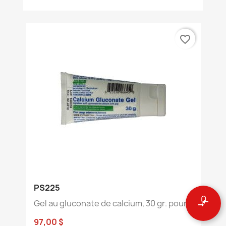
favorite_border
PS225
0
compare_arrows
Gel au gluconate de calcium, 30 gr. pour...
97,00 $