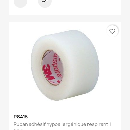
compare_arrows
favorite_border
PS415
Ruban adhésif hypoallergénique respirant 1
po x...