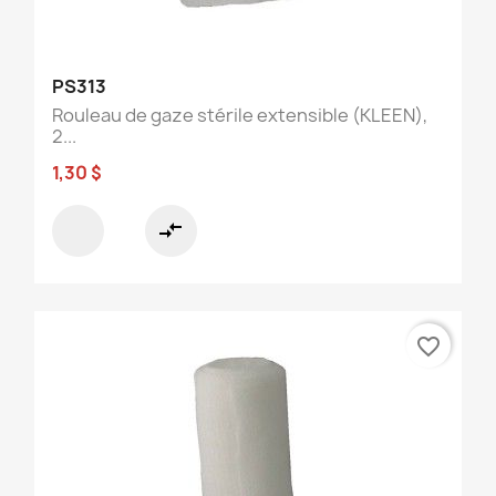
PS313
Rouleau de gaze stérile extensible (KLEEN),
2...
1,30 $
compare_arrows
favorite_border