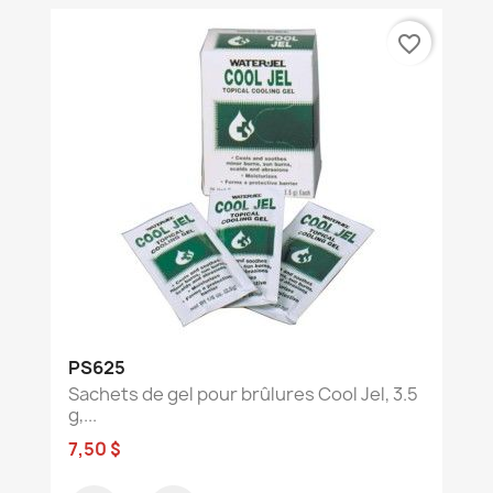
favorite_border
PS625
Sachets de gel pour brûlures Cool Jel, 3.5
g,...
7,50 $