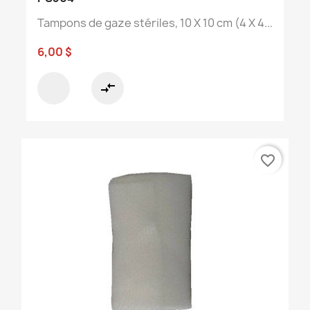
Tampons de gaze stériles, 10 X 10 cm (4 X 4...
6,00 $
compare_arrows
favorite_border