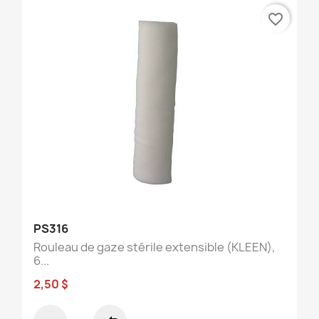
favorite_border
PS316
Rouleau de gaze stérile extensible (KLEEN),
6...
2,50 $