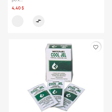
4,40 $
compare_arrows
favorite_border