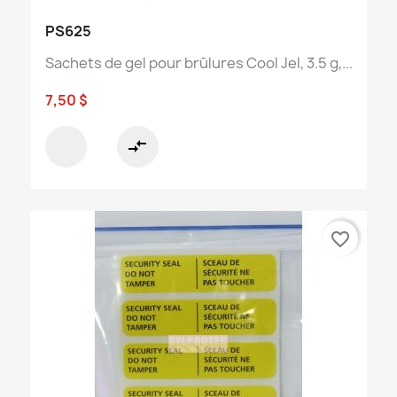
PS625
Sachets de gel pour brûlures Cool Jel, 3.5 g,...
7,50 $
compare_arrows
favorite_border