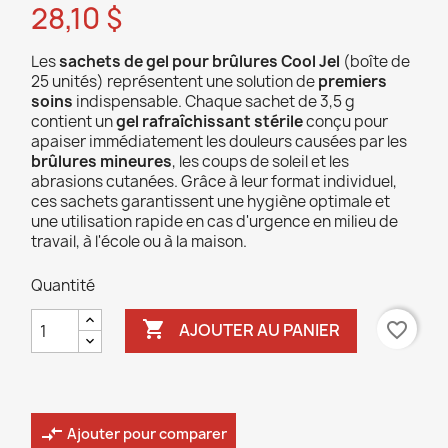
28,10 $
Les
sachets de gel pour brûlures Cool Jel
(boîte de
25 unités) représentent une solution de
premiers
soins
indispensable. Chaque sachet de 3,5 g
contient un
gel rafraîchissant stérile
conçu pour
apaiser immédiatement les douleurs causées par les
brûlures mineures
, les coups de soleil et les
abrasions cutanées. Grâce à leur format individuel,
ces sachets garantissent une hygiène optimale et
une utilisation rapide en cas d'urgence en milieu de
travail, à l'école ou à la maison.
Quantité

favorite_border
AJOUTER AU PANIER
compare_arrows
Ajouter pour comparer