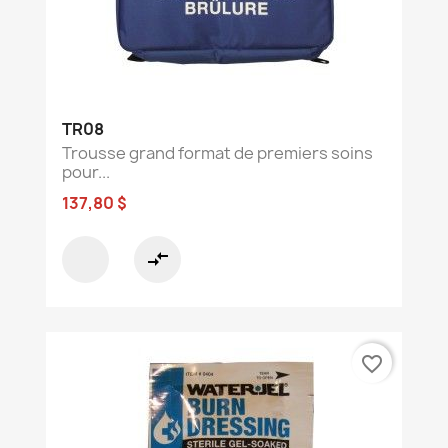
TR08
Trousse grand format de premiers soins
pour...
137,80 $
compare_arrows
favorite_border