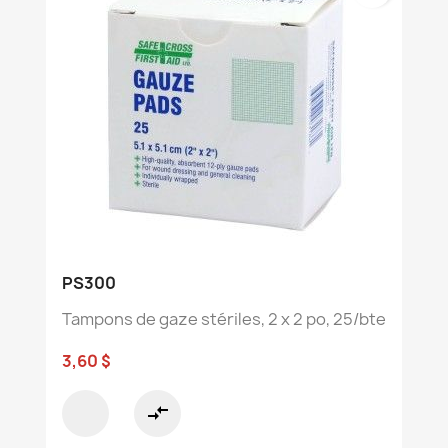
PS300
Tampons de gaze stériles, 2 x 2 po, 25/bte
3,60 $
compare_arrows