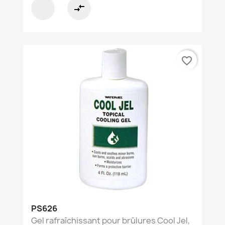
compare_arrows
favorite_border
PS626
Gel rafraîchissant pour brûlures Cool Jel,