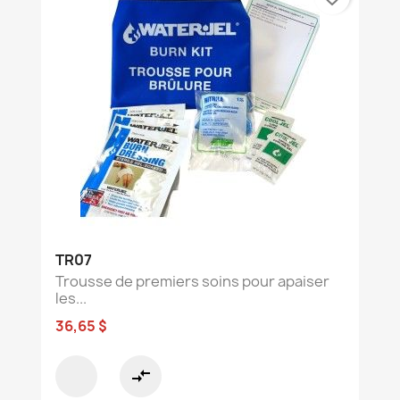
TR07
Trousse de premiers soins pour apaiser
les...
36,65 $
compare_arrows