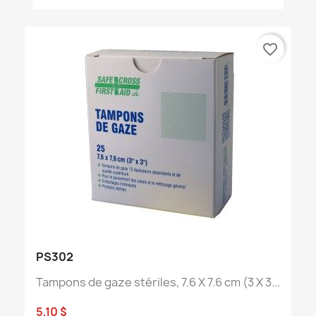
favorite_border
PS302
Tampons de gaze stériles, 7.6 X 7.6 cm (3 X 3...
5,10 $