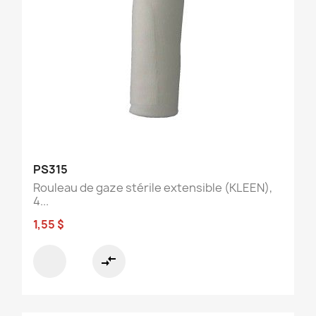
PS315
Rouleau de gaze stérile extensible (KLEEN),
4...
1,55 $
compare_arrows