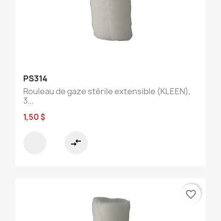
PS314
Rouleau de gaze stérile extensible (KLEEN),
3...
1,50 $
compare_arrows
favorite_border