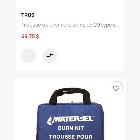
TR05
Trousse de premiers soins de 29 types...
69,75 $
compare_arrows
favorite_border