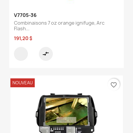
V7705-36
Combinaisons 7 oz orange ignifuge, Arc
Flash...
191,20 $
compare_arrows
NOUVEAU
favorite_border