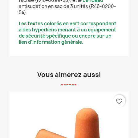
faciale (R46-0099-28), et le
bandeau
antisudation en sac de 3 unités (R46-0200-
54).
Les textes colorés en vert correspondent
à des hyperliens menant à un équipement
de sécurité spécifique ou encore sur un
lien d'information générale.
Vous aimerez aussi
favorite_border