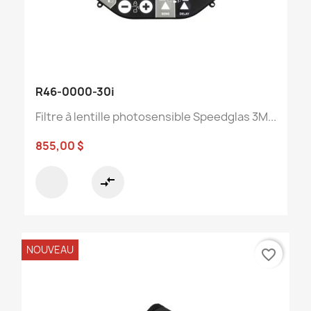
R46-0000-30i
Filtre à lentille photosensible Speedglas 3M...
855,00 $
compare_arrows
NOUVEAU
favorite_border