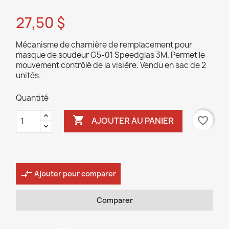
27,50 $
Mécanisme de charnière de remplacement pour
masque de soudeur G5-01 Speedglas 3M. Permet le
mouvement contrôlé de la visière. Vendu en sac de 2
unités.
Quantité

favorite_border
AJOUTER AU PANIER
compare_arrows
Ajouter pour comparer
Comparer