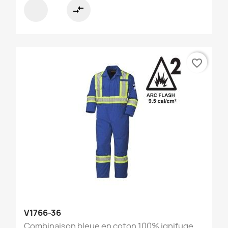
compare_arrows
favorite_border
V1766-36
Combinaison bleue en coton 100% ignifuge,