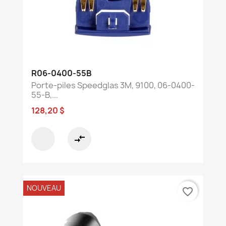
R06-0400-55B
Porte-piles Speedglas 3M, 9100, 06-0400-
55-B,...
128,20 $
compare_arrows
NOUVEAU
favorite_border