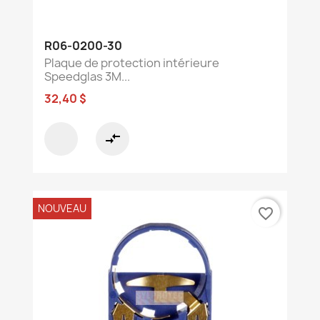
R06-0200-30
Plaque de protection intérieure
Speedglas 3M...
32,40 $
compare_arrows
NOUVEAU
favorite_border