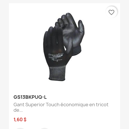
favorite_border
GS13BKPUQ-L
Gant Superior Touch économique en tricot
de...
1,60 $