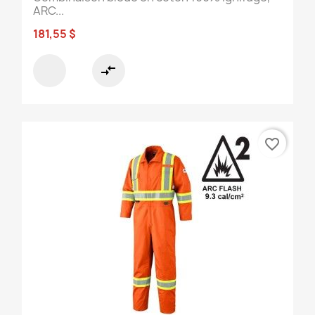
ARC...
181,55 $
compare_arrows
favorite_border