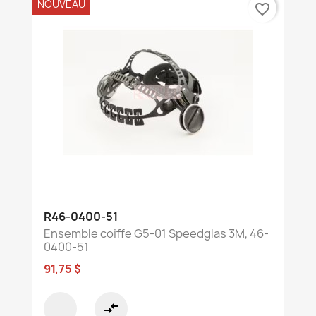
NOUVEAU
favorite_border
R46-0400-51
Ensemble coiffe G5-01 Speedglas 3M, 46-
0400-51
91,75 $
compare_arrows