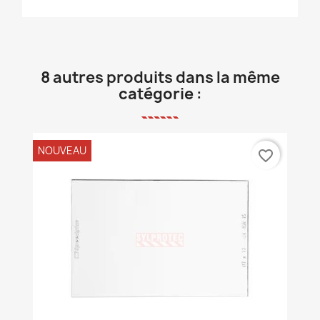
8 autres produits dans la même
catégorie :
NOUVEAU
favorite_border