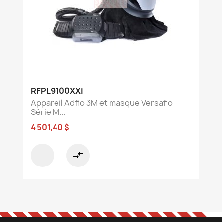
RFPL9100XXi
Appareil Adflo 3M et masque Versaflo
Série M...
4 501,40 $
compare_arrows