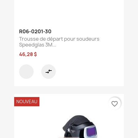
R06-0201-30
Trousse de départ pour soudeurs
Speedglas 3M...
46,28 $
compare_arrows
NOUVEAU
favorite_border