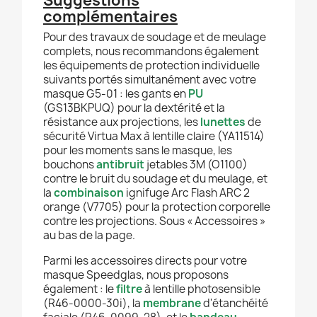
Suggestions
complémentaires
Pour des travaux de soudage et de meulage
complets, nous recommandons également
les équipements de protection individuelle
suivants portés simultanément avec votre
masque G5-01 : les gants en
PU
(GS13BKPUQ) pour la dextérité et la
résistance aux projections, les
lunettes
de
sécurité Virtua Max à lentille claire (YA11514)
pour les moments sans le masque, les
bouchons
antibruit
jetables 3M (O1100)
contre le bruit du soudage et du meulage, et
la
combinaison
ignifuge Arc Flash ARC 2
orange (V7705) pour la protection corporelle
contre les projections. Sous « Accessoires »
au bas de la page.
Parmi les accessoires directs pour votre
masque Speedglas, nous proposons
également : le
filtre
à lentille photosensible
(R46-0000-30i), la
membrane
d'étanchéité