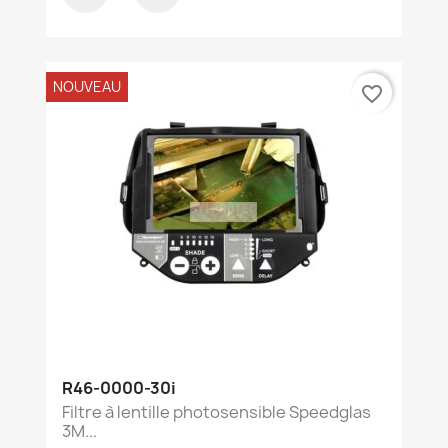
NOUVEAU
favorite_border
R46-0000-30i
Filtre à lentille photosensible Speedglas
3M...