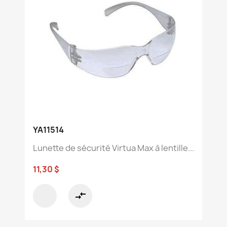
YA11514
Lunette de sécurité Virtua Max à lentille...
11,30 $
compare_arrows