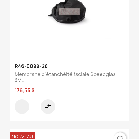
R46-0099-28
Membrane d'étanchéité faciale Speedglas
3M...
176,55 $
compare_arrows
NOUVEAU
favorite_border