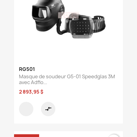
RG501
Masque de soudeur G5-01 Speedglas 3M
avec Adflo...
2 893,95 $
compare_arrows