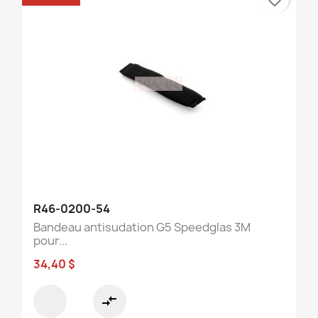
R46-0200-54
Bandeau antisudation G5 Speedglas 3M
pour...
34,40 $
compare_arrows