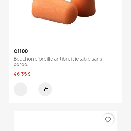
O1100
Bouchon d'oreille antibruit jetable sans
corde...
46,35 $
compare_arrows
favorite_border