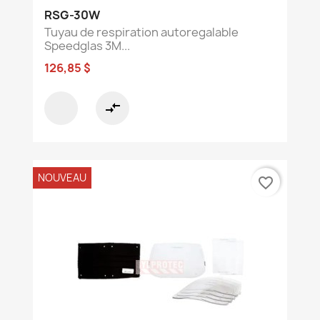
RSG-30W
Tuyau de respiration autoregalable
Speedglas 3M...
126,85 $
compare_arrows
NOUVEAU
favorite_border