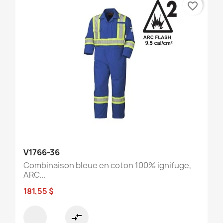
favorite_border
V1766-36
Combinaison bleue en coton 100% ignifuge,
ARC...
181,55 $
compare_arrows