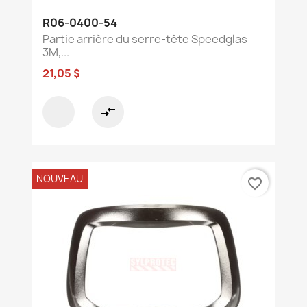
R06-0400-54
Partie arrière du serre-tête Speedglas
3M,...
21,05 $
compare_arrows
NOUVEAU
favorite_border