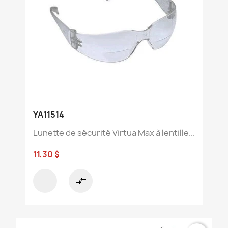
YA11514
Lunette de sécurité Virtua Max à lentille...
11,30 $
compare_arrows