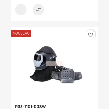
compare_arrows
NOUVEAU
favorite_border
R38-1101-00SW