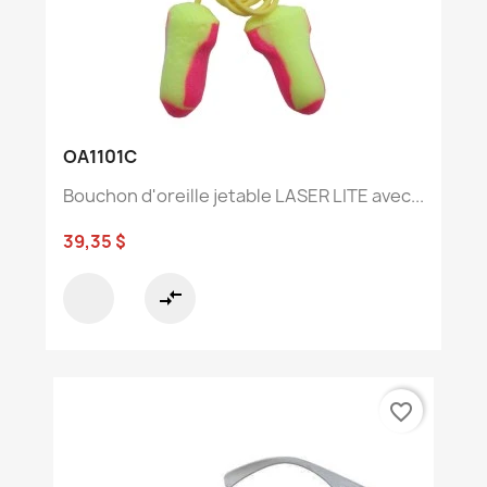
OA1101C
Bouchon d'oreille jetable LASER LITE avec...
39,35 $
compare_arrows
favorite_border