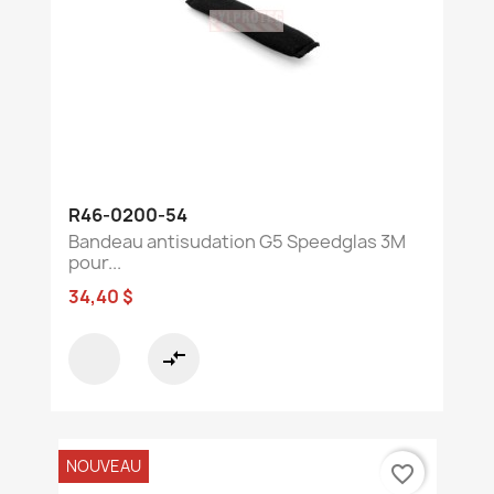
R46-0200-54
Bandeau antisudation G5 Speedglas 3M
pour...
34,40 $
compare_arrows
NOUVEAU
favorite_border