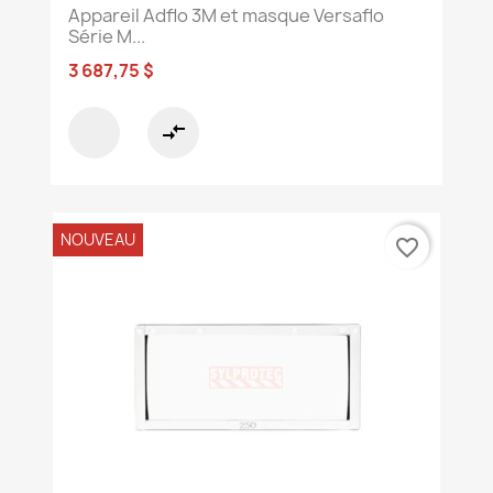
Appareil Adflo 3M et masque Versaflo
Série M...
3 687,75 $
compare_arrows
NOUVEAU
favorite_border