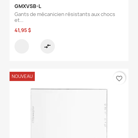
GMXVSB-L
Gants de mécanicien résistants aux chocs
et...
41,95 $
compare_arrows
NOUVEAU
favorite_border