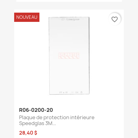
NOUVEAU
favorite_border
R06-0200-20
Plaque de protection intérieure
Speedglas 3M...
28,40 $