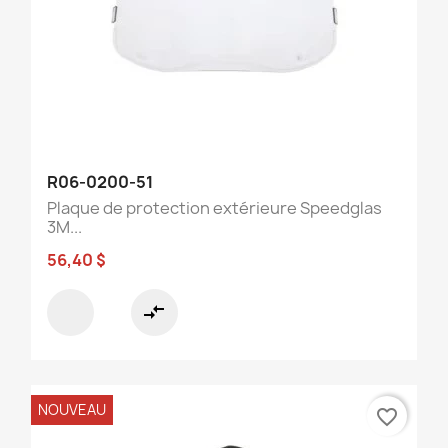
R06-0200-51
Plaque de protection extérieure Speedglas
3M...
56,40 $
compare_arrows
NOUVEAU
favorite_border