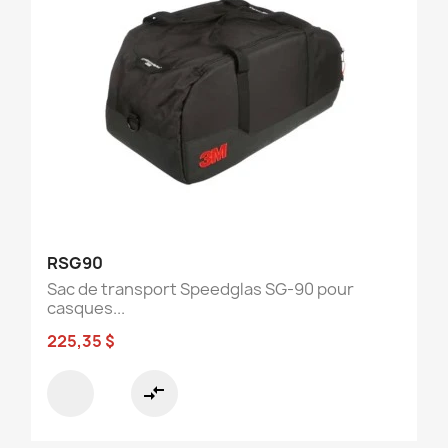
RSG90
Sac de transport Speedglas SG-90 pour
casques...
225,35 $
compare_arrows