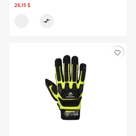
26,15 $
compare_arrows
favorite_border