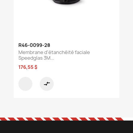
R46-0099-28
Membrane d'étanchéité faciale
Speedglas 3M...
176,55 $
compare_arrows