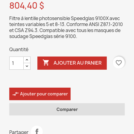
804,40 $
Filtre à lentille photosensible Speedglas 9100X avec
teintes variables 5 et 8-13. Conforme ANSI Z87.1-2010
et CSA Z94.3. Compatible avec tous les masques de
soudage Speedglas série 9100.
Quantité

favorite_border
AJOUTER AU PANIER
compare_arrows
Ajouter pour comparer
Comparer
Partager