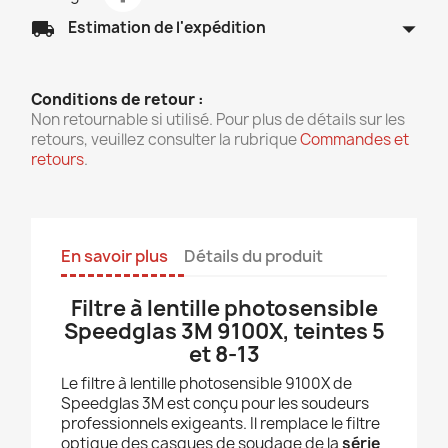
arrow_drop_down
local_shipping
Estimation de l'expédition
Conditions de retour :
Non retournable si utilisé. Pour plus de détails sur les
retours, veuillez consulter la rubrique
Commandes et
retours
.
En savoir plus
Détails du produit
Filtre à lentille photosensible
Speedglas 3M 9100X, teintes 5
et 8-13
Le filtre à lentille photosensible 9100X de
Speedglas 3M est conçu pour les soudeurs
professionnels exigeants. Il remplace le filtre
optique des casques de soudage de la
série