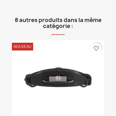
8 autres produits dans la même
catégorie :
NOUVEAU
favorite_border