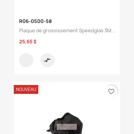
R06-0500-58
Plaque de grossissement Speedglas 3M...
25,65 $
compare_arrows
NOUVEAU
favorite_border