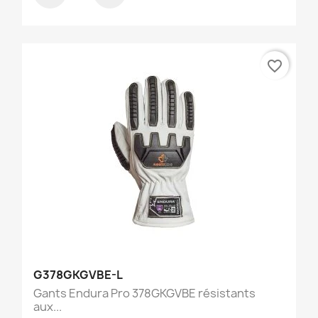
favorite_border
G378GKGVBE-L
Gants Endura Pro 378GKGVBE résistants
aux...