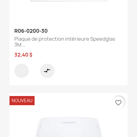
R06-0200-30
Plaque de protection intérieure Speedglas
3M...
32,40 $
compare_arrows
NOUVEAU
favorite_border