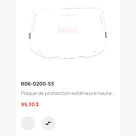
R06-0200-53
Plaque de protection extérieure haute...
99,30 $
compare_arrows