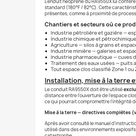
L'enduit néoprène du RA9550X lui confère 
standard (180°F / 82°C). Cette caractéris
présentes, comme à proximité de processu
Chantiers et secteurs où ce prod
Industrie pétrolière et gazière — 
Industrie chimique et pétrochimique
Agriculture — silos à grains et espa
Industrie minière — galeries et esp
Industrie pharmaceutique — cuves d
Traitement des eaux usées — puits 
Tout espace clos classifié Zone 1 ou
Installation, mise à la terre
Le conduit RA9550X doit être utilisé
exclu
distance entre l'ouverture de l'espace clos
ce qui pourrait compromettre l'intégrité de
Mise à la terre — directives complètes (v
Après avoir consulté le manuel d'instructi
utilisé dans des environnements explosifs, 
catastrophe.