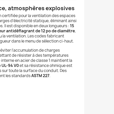
ice, atmosphères explosives
on certifiée pour la ventilation des espaces
rges d'électricité statique, éliminant ainsi
. Il est disponible en deux longueurs :
15
eur antidéflagrant de 12 po de diamètre
,
u la ventilation. Les codes fabricant
ongueur dans le menu de sélection ci-haut.
éviter l'accumulation de charges
mettant de résister à des températures
nterne en acier de classe 1 maintient la
e
UL-94 V0
et sa résistance ohmique est
s sur toute la surface du conduit. Des
ent les standards
ASTM 227
.