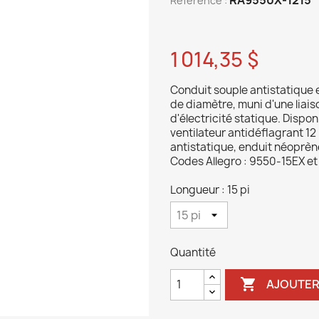
Reference :
1 014,35 $
Conduit souple antistatique e
de diamètre, muni d'une liais
d'électricité statique. Disponi
ventilateur antidéflagrant 12
antistatique, enduit néoprèn
Codes Allegro : 9550-15EX e
Longueur : 15 pi
Quantité

AJOUTER