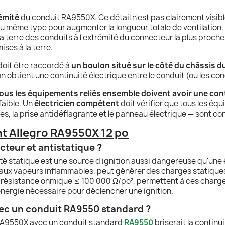
rémité
du conduit RA9550X. Ce détail n'est pas clairement visible 
u même type pour augmenter la longueur totale de ventilation. Po
 la terre des conduits à l'extrémité du connecteur la plus proch
ses à la terre.
t doit être raccordé à
un boulon situé sur le côté du châssis d
 obtient une continuité électrique entre le conduit (ou les cond
ous les équipements reliés ensemble doivent avoir une conti
faible. Un
électricien compétent
doit vérifier que tous les éq
ges, la prise antidéflagrante et le panneau électrique — sont co
t Allegro RA9550X 12 po
cteur et antistatique ?
té statique est une source d'ignition aussi dangereuse qu'une ét
aux vapeurs inflammables, peut générer des charges statiques 
résistance ohmique ≤ 100 000 Ω/po², permettent à ces charges 
'énergie nécessaire pour déclencher une ignition.
ec un conduit RA9550 standard ?
 RA9550X avec un conduit standard
RA9550
briserait la continui