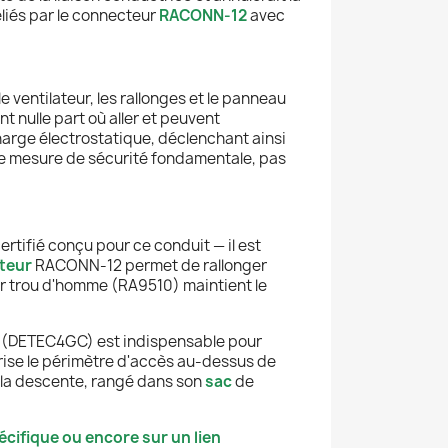
eliés par le connecteur
RACONN-12
avec
 le ventilateur, les rallonges et le panneau
nt nulle part où aller et peuvent
harge électrostatique, déclenchant ainsi
ne mesure de sécurité fondamentale, pas
rtifié conçu pour ce conduit — il est
teur
RACONN-12 permet de rallonger
r trou d'homme (RA9510) maintient le
X (DETEC4GC) est indispensable pour
ise le périmètre d'accès au-dessus de
 la descente, rangé dans son
sac
de
cifique ou encore sur un lien