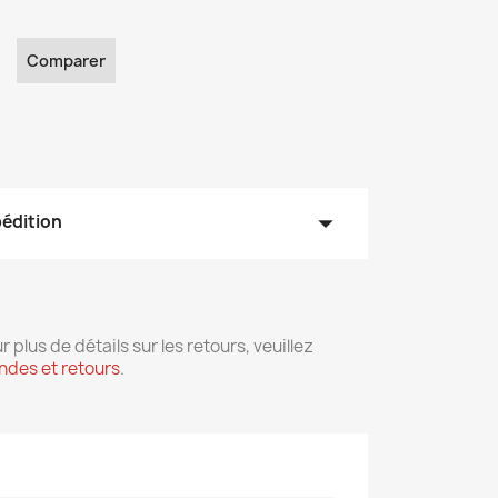
Comparer
arrow_drop_down
pédition
r plus de détails sur les retours, veuillez
des et retours
.