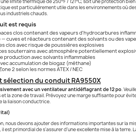
une limite thermique de 250°F / 121°C, soit une protection bien
tique est particulièrement utile dans les environnements où d
s industriels chauds.
uit est requis
espaces clos contenant des vapeurs d'hydrocarbures infla
 — cuves et réacteurs contenant des solvants ou des vap
ces clos avec risque de poussières explosives
aces souterrains avec atmosphère potentiellement explosi
e production avec solvants inflammables
avec accumulation de biogaz (méthane)
 Zone 2 selon les normes ATEX / NEC
 et sélection du conduit RA9550X
sivement avec un ventilateur antidéflagrant de 12 po
. Veuil
 et la zone de travail. Prévoyez une marge suffisante pour évite
 la liaison conductrice.
ital)
on, nous devons ajouter des informations importantes sur la mi
il est primordial de s'assurer d'une excellente mise à la terre.