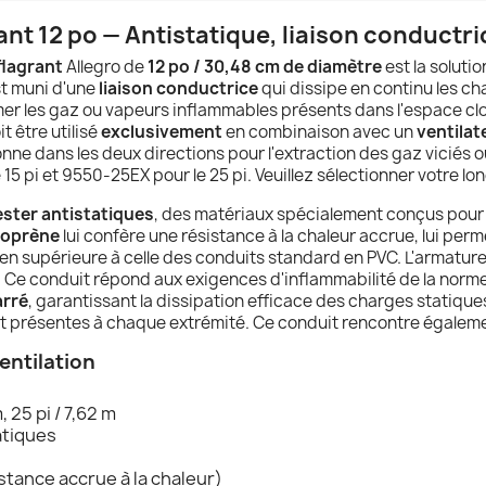
ant 12 po — Antistatique, liaison conductr
flagrant
Allegro de
12 po / 30,48 cm de diamètre
est la soluti
st muni d'une
liaison conductrice
qui dissipe en continu les cha
mer les gaz ou vapeurs inflammables présents dans l'espace clos
t être utilisé
exclusivement
en combinaison avec un
ventilat
tionne dans les deux directions pour l'extraction des gaz viciés o
 15 pi et 9550-25EX pour le 25 pi. Veuillez sélectionner votre l
ester antistatiques
, des matériaux spécialement conçus pour 
éoprène
lui confère une résistance à la chaleur accrue, lui per
n supérieure à celle des conduits standard en PVC. L'armature i
. Ce conduit répond aux exigences d'inflammabilité de la norm
arré
, garantissant la dissipation efficace des charges statique
t présentes à chaque extrémité. Ce conduit rencontre égalem
entilation
 25 pi / 7,62 m
atiques
tance accrue à la chaleur)