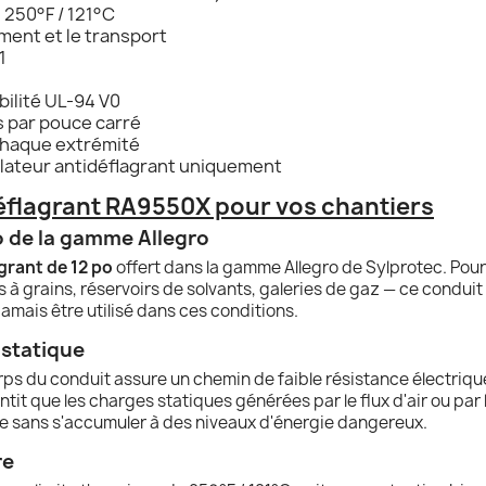
 250°F / 121°C
ment et le transport
1
ilité UL-94 V0
 par pouce carré
 chaque extrémité
tilateur antidéflagrant uniquement
éflagrant RA9550X pour vos chantiers
o de la gamme Allegro
grant de 12 po
offert dans la gamme Allegro de Sylprotec. Pour
à grains, réservoirs de solvants, galeries de gaz — ce conduit e
mais être utilisé dans ces conditions.
é statique
rps du conduit assure un chemin de faible résistance électrique 
it que les charges statiques générées par le flux d'air ou par
rre sans s'accumuler à des niveaux d'énergie dangereux.
re