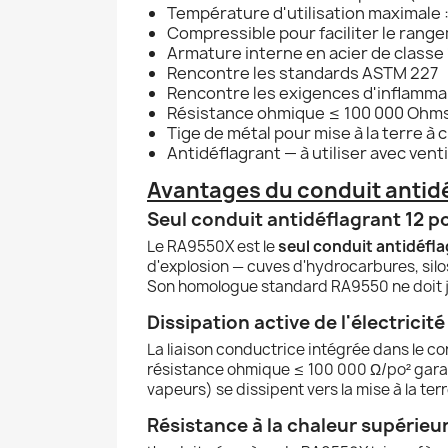
Température d'utilisation maximale :
Compressible pour faciliter le range
Armature interne en acier de classe 
Rencontre les standards ASTM 227
Rencontre les exigences d'inflammab
Résistance ohmique ≤ 100 000 Ohms
Tige de métal pour mise à la terre à
Antidéflagrant — à utiliser avec ven
Avantages du conduit antid
Seul conduit antidéflagrant 12 p
Le RA9550X est le
seul conduit antidéfla
d'explosion — cuves d'hydrocarbures, silos 
Son homologue standard RA9550 ne doit ja
Dissipation active de l'électricit
La liaison conductrice intégrée dans le co
résistance ohmique ≤ 100 000 Ω/po² garant
vapeurs) se dissipent vers la mise à la te
Résistance à la chaleur supérieu