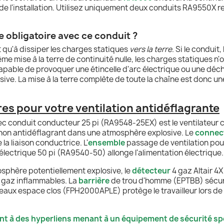
de l'installation. Utilisez uniquement deux conduits RA9550X r
le obligatoire avec ce conduit ?
 qu'à dissiper les charges statiques
vers la terre
. Si le conduit,
me mise à la terre de continuité nulle, les charges statiques n'o
apable de provoquer une étincelle d'arc électrique ou une déc
ve. La mise à la terre complète de toute la chaîne est donc u
s pour votre ventilation antidéflagrante
ec conduit conducteur 25 pi (RA9548-25EX) est le ventilateur ce
ur non antidéflagrant dans une atmosphère explosive. Le
connec
 la liaison conductrice. L'
ensemble
passage de ventilation pou
électrique 50 pi (RA9540-50) allonge l'alimentation électrique.
sphère potentiellement explosive, le
détecteur
4 gaz Altair 4
e gaz inflammables. La
barrière
de trou d'homme (EPTBB) sécur
aux espace clos (FPH2000APLE) protège le travailleur lors de
nt à des hyperliens menant à un équipement de sécurité spé