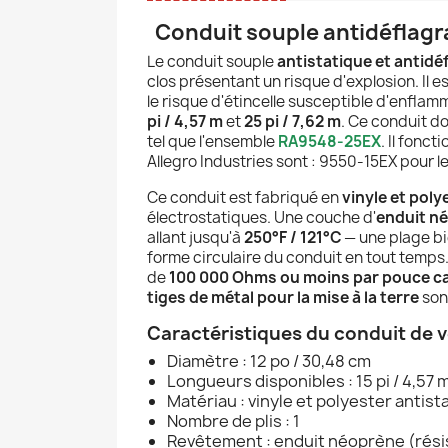
Conduit souple antidéflagr
Le conduit souple
antistatique et antidé
clos présentant un risque d'explosion. Il e
le risque d'étincelle susceptible d'enflam
pi / 4,57 m
et
25 pi / 7,62 m
. Ce conduit doi
tel que l'ensemble
RA9548-25EX
. Il fonc
Allegro Industries sont : 9550-15EX pour le
Ce conduit est fabriqué en
vinyle et poly
électrostatiques. Une couche d'
enduit n
allant jusqu'à
250°F / 121°C
— une plage bie
forme circulaire du conduit en tout temps
de
100 000 Ohms ou moins par pouce c
tiges de métal pour la mise à la terre
son
Caractéristiques du conduit de v
Diamètre : 12 po / 30,48 cm
Longueurs disponibles : 15 pi / 4,57 m,
Matériau : vinyle et polyester antist
Nombre de plis : 1
Revêtement : enduit néoprène (résis