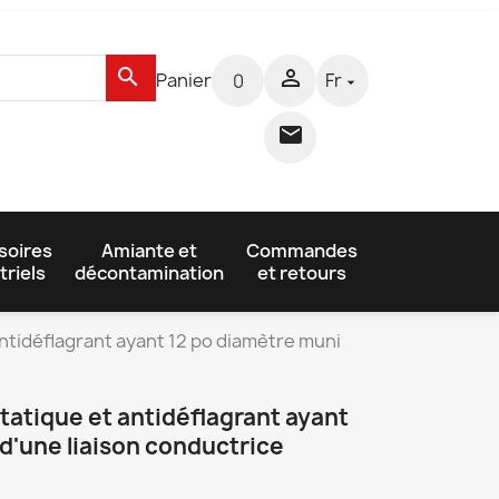
search

Panier
Fr
0


soires
Amiante et
Commandes
triels
décontamination
et retours
ntidéflagrant ayant 12 po diamètre muni
tatique et antidéflagrant ayant
d'une liaison conductrice