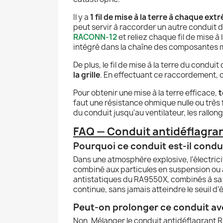
Il y a
1 fil de mise à la terre à chaque ext
peut servir à raccorder un autre conduit d
RACONN-12
et reliez chaque fil de mise à
intégré dans la chaîne des composantes mi
De plus, le fil de mise à la terre du condui
la grille
. En effectuant ce raccordement, on
Pour obtenir une mise à la terre efficace,
t
faut une résistance ohmique nulle ou très 
du conduit jusqu'au ventilateur, les rallon
FAQ — Conduit antidéflagran
Pourquoi ce conduit est-il condu
Dans une atmosphère explosive, l'électrici
combiné aux particules en suspension ou 
antistatiques du RA9550X, combinés à sa 
continue, sans jamais atteindre le seuil d
Peut-on prolonger ce conduit av
Non. Mélanger le conduit antidéflagrant