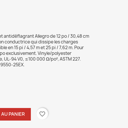
t antidéflagrant Allegro de 12 po / 30,48 cm
on conductrice qui dissipe les charges
ble en 15 pi / 4,57 m et 25 pi / 7,62 m. Pour
 po exclusivement. Vinyle/polyester
e, UL-94 V0, ≤100 000 Ω/po², ASTM 227.
t 9550-25EX.
favorite_border
 AU PANIER