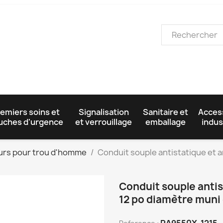
emiers soins et
Signalisation
Sanitaire et
Acces
uches d'urgence
et verrouillage
emballage
indus
urs pour trou d'homme
Conduit souple antistatique et a
Conduit souple antis
12 po diamètre muni 
RA9550X-1215