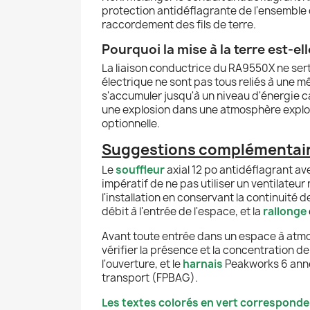
protection antidéflagrante de l'ensemble 
raccordement des fils de terre.
Pourquoi la mise à la terre est-el
La liaison conductrice du RA9550X ne sert
électrique ne sont pas tous reliés à une mê
s'accumuler jusqu'à un niveau d'énergie c
une explosion dans une atmosphère explosi
optionnelle.
Suggestions complémentaire
Le
souffleur
axial 12 po antidéflagrant av
impératif de ne pas utiliser un ventilate
l'installation en conservant la continuité de
débit à l'entrée de l'espace, et la
rallonge
Avant toute entrée dans un espace à atmo
vérifier la présence et la concentration d
l'ouverture, et le
harnais
Peakworks 6 anne
transport (FPBAG).
Les textes colorés en vert corresponde